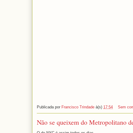
Publicada por
Francisco Trindade
à(s)
17:54
Sem com
Não se queixem do Metropolitano de
O de NYC é assim todos os dias...