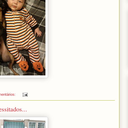
entários:
ssitados...