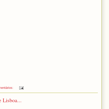
entários:
 Lisboa...